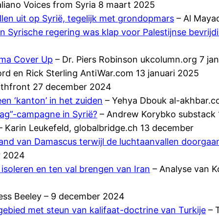
liano Voices from Syria 8 maart 2025
llen uit op Syrië, tegelijk met grondopmars
– Al Mayad
 Syrische regering was klap voor Palestijnse bevrij
uma Cover Up
– Dr. Piers Robinson ukcolumn.org 7 ja
ord en Rick Sterling AntiWar.com 13 januari 2025
thfront 27 december 2024
een ‘kanton’ in het zuiden
– Yehya Dbouk al-akhbar.
tzag”-campagne in Syrië?
– Andrew Korybko substack 
 Karin Leukefeld, globalbridge.ch 13 december
eland van Damascus terwijl de luchtaanvallen doorgaa
r 2024
isoleren en ten val brengen van Iran
– Analyse van 
ess Beeley – 9 december 2024
gebied met steun van kalifaat-doctrine van Turkije
– 