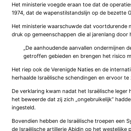
Het ministerie voegde eraan toe dat de operati
1974, dat de wapenstilstandslijn op de bezette 
Het ministerie waarschuwde dat voortdurende mili
druk op gemeenschappen die al jarenlang door h
„De aanhoudende aanvallen ondermijnen de i
getroffen gebieden en brengen het risico me
Het riep ook de Verenigde Naties en de intern
herhaalde Israëlische schendingen en ervoor t
De verklaring kwam nadat het Israëlische leger
het beweerde dat zij zich „ongebruikelijk” hadd
ingesteld.
Bovendien hebben de Israëlische troepen een S
de Israëlische artillerie Abidin op het westelijk