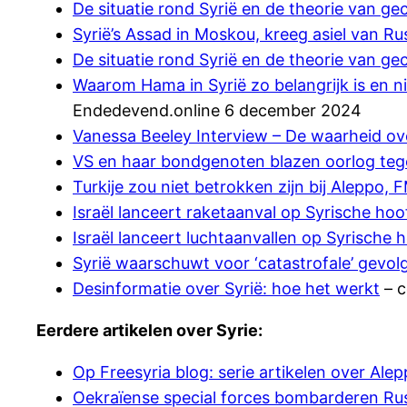
De situatie rond Syrië en de theorie van g
Syrië’s Assad in Moskou, kreeg asiel van Ru
De situatie rond Syrië en de theorie van g
Waarom Hama in Syrië zo belangrijk is en n
Endedevend.online 6 december 2024
Vanessa Beeley Interview – De waarheid ove
VS en haar bondgenoten blazen oorlog tegen
Turkije zou niet betrokken zijn bij Aleppo, 
Israël lanceert raketaanval op Syrische ho
Israël lanceert luchtaanvallen op Syrische 
Syrië waarschuwt voor ‘catastrofale’ gevolge
Desinformatie over Syrië: hoe het werkt
– c
Eerdere artikelen over Syrie:
Op Freesyria blog: serie artikelen over Ale
Oekraïense special forces bombarderen Russ