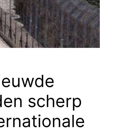
nieuwde
iden scherp
ernationale