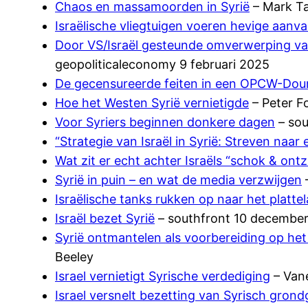
Chaos en massamoorden in Syrië
– Mark Ta
Israëlische vliegtuigen voeren hevige aanva
Door VS/Israël gesteunde omverwerping van
geopoliticaleconomy 9 februari 2025
De gecensureerde feiten in een OPCW-Do
Hoe het Westen Syrië vernietigde
– Peter F
Voor Syriers beginnen donkere dagen
– sou
“Strategie van Israël in Syrië: Streven naar 
Wat zit er echt achter Israëls “schok & on
Syrië in puin – en wat de media verzwijgen
–
Israëlische tanks rukken op naar het platt
Israël bezet Syrië
– southfront 10 decembe
Syrië ontmantelen als voorbereiding op het 
Beeley
Israel vernietigt Syrische verdediging
– Van
Israel versnelt bezetting van Syrisch grond