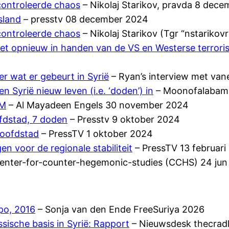
econtroleerde chaos
– Nikolaj Starikov, pravda 8 dec
sland
– presstv 08 december 2024
econtroleerde chaos
– Nikolaj Starikov (Tgr “nstariko
iet opnieuw in handen van de VS en Westerse terrori
r wat er gebeurt in Syrië
– Ryan’s interview met van
 Syrië nieuw leven (i.e. ‘doden’) in
– Moonofalabam
FM
– Al Mayadeen Engels 30 november 2024
ofdstad, 7 doden
– Presstv 9 oktober 2024
hoofdstad
– PressTV 1 oktober 2024
n voor de regionale stabiliteit
– PressTV 13 februari
enter-for-counter-hegemonic-studies (CCHS) 24 ju
ppo, 2016
– Sonja van den Ende FreeSuriya 2026
ische basis in Syrië: Rapport
– Nieuwsdesk thecrad