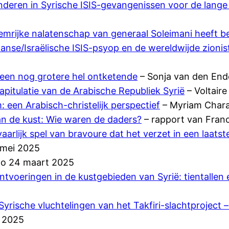
kinderen in Syrische ISIS-gevangenissen voor de lange
roemrijke nalatenschap van generaal Soleimani heeft b
anse/Israëlische ISIS-psyop en de wereldwijde zioni
p een nog grotere hel ontketende
– Sonja van den End
apitulatie van de Arabische Republiek Syrië
– Voltair
: een Arabisch-christelijk perspectief
– Myriam Chara
 aan de kust: Wie waren de daders?
– rapport van Franc
aarlijk spel van bravoure dat het verzet in een laats
 mei 2025
no 24 maart 2025
tvoeringen in de kustgebieden van Syrië: tientallen 
yrische vluchtelingen van het Takfiri-slachtproject
t 2025