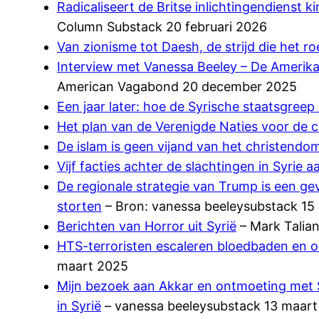
Radicaliseert de Britse inlichtingendienst 
Column Substack 20 februari 2026
Van zionisme tot Daesh, de strijd die het 
Interview met Vanessa Beeley – De Amerika
American Vagabond 20 december 2025
Een jaar later: hoe de Syrische staatsgree
Het plan van de Verenigde Naties voor de c
De islam is geen vijand van het christendom
Vijf facties achter de slachtingen in Syrie
De regionale strategie van Trump is een gev
storten
– Bron: vanessa beeleysubstack 15
Berichten van Horror uit Syrië
– Mark Talia
HTS-terroristen escaleren bloedbaden en on
maart 2025
Mijn bezoek aan Akkar en ontmoeting met S
in Syrië
– vanessa beeleysubstack 13 maar