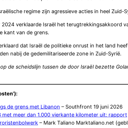
ëlische regime zijn agressieve acties in heel Zuid-Sy
2024 verklaarde Israël het terugtrekkingsakkoord va
e kant van de grens.
klaard dat Israël de politieke onrust in het land heeft
eden nabij de gedemilitariseerde zone in Zuid-Syrië.
 op de scheidslijn tussen de door Israël bezette Gol
sten’):
angs de grens met Libanon
– Southfront 19 juni 2026
3 met meer dan 1.000 vierkante kilometer uit: rapport
rroristenbolwerk
– Mark Taliano Marktaliano.net (geb