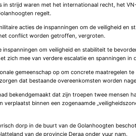
es in strijd waren met het internationaal recht, het
Golanhoogten regelt.
taire acties de inspanningen om de veiligheid en stab
et conflict worden getroffen, vergroten.
nspanningen om veiligheid en stabiliteit te bevorder
t zich mee van verdere escalatie en spanningen in de 
ationale gemeenschap op om concrete maatregelen t
e zorgen dat bestaande overeenkomsten worden nage
 had bekendgemaakt dat zijn troepen twee mensen ha
en verplaatst binnen een zogenaamde „veiligheidszon
yrisch dorp in de buurt van de Golanhoogten bescho
e platteland van de provincie Deraa onder vuur nam.