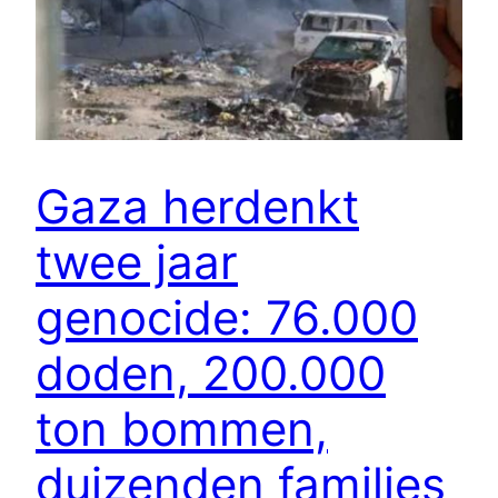
Gaza herdenkt
twee jaar
genocide: 76.000
doden, 200.000
ton bommen,
duizenden families