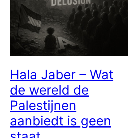
Hala Jaber – Wat
de wereld de
Palestijnen
aanbiedt is geen
staat