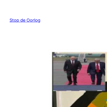
Ga
naar
de
Stop de Oorlog
inhoud