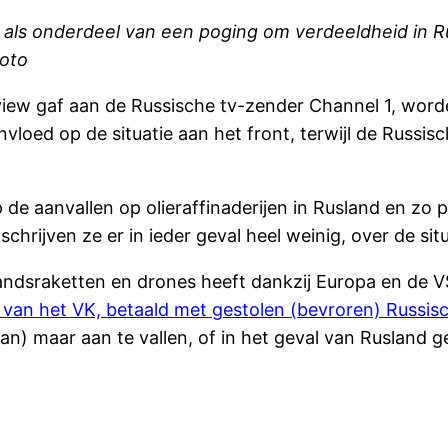
ur als onderdeel van een poging om verdeeldheid in R
hoto
rview gaf aan de Russische tv-zender Channel 1, word
nvloed op de situatie aan het front, terwijl de Russis
op de aanvallen op olieraffinaderijen in Rusland en zo
hrijven ze er in ieder geval heel weinig, over de situ
andsraketten en drones heeft dankzij Europa en de VS, 
van het VK, betaald met gestolen (bevroren) Russisc
in Iran) maar aan te vallen, of in het geval van Rusl