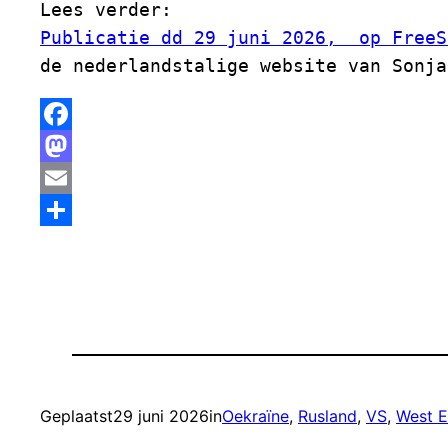
Lees verder:  
Publicatie dd 29 juni 2026,  op FreeS
de nederlandstalige website van Sonja
Facebook
Mastodon
Email
Delen
Geplaatst
29 juni 2026
in
Oekraïne
, 
Rusland
, 
VS
, 
West 