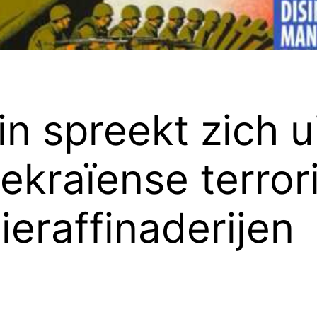
n spreekt zich u
Oekraïense terro
ieraffinaderijen